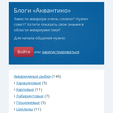
Блоги «Аквантико»
Завести аквариум очень сложно? Нужен
совет? Хотите показать свои знания в
области аквариумистики?
Для начала общения нужно:
Войти
или
зарегистрироваться
Аквариумные рыбки
(140)
Харациновые
(5)
Карповые
(11)
Лабиринтовые
(7)
Пецилиевые
(5)
Цихлиды
(11)