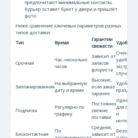
предпочитают минимальные контакты.
Курьер оставит букет у двери и пришлёт
фото.
Ниже сравнение ключевых параметров разных
типов доставки.
Гарантии
Тип
Время
Удобство
свежести
Очень
Зависит от
Час–несколько
удобно п
Срочная
запасов
часов
экстренн
флориста
случаях
Высокие,
На выбранную
Удобно д
Запланированная
если заказ
дату и время
праздник
заранее
Идеальн
Постоянно
Регулярно по
для офис
Подписка
свежие
графику
и
поставки
интерьер
Средняя,
По
Безопасн
Бесконтактная
зависит от
договорённости
и просто