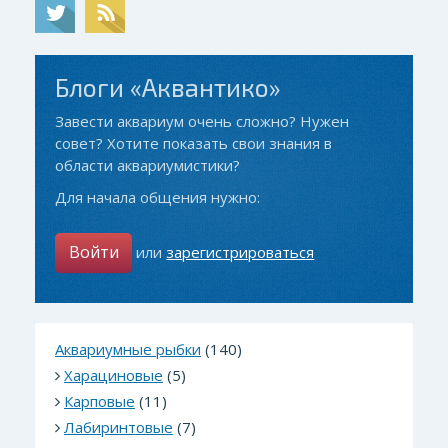
Блоги «Аквантико»
Завести аквариум очень сложно? Нужен
совет? Хотите показать свои знания в
области аквариумистики?
Для начала общения нужно:
Войти
или
зарегистрироваться
Аквариумные рыбки
(140)
Харациновые
(5)
Карповые
(11)
Лабиринтовые
(7)