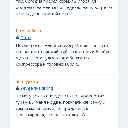
там. Сегодня поехал кормить Игоря. Он
обиделся на меня в последнюю нашу встречю
и весь день со мной не р...
Врач от бога.
Геша
Посвящается нейрохирургу Игорю. На фото
его пациенты индийский нож Игорь и барбус
мутант. Проснулся от дребезжания
компрессора и головной боли....
пол гурами
Yevgeniya.dilong
не могу точно определить пол мраморных
гурами. У меня их две, покупали как самку и
самца маленькими, но продавец не
гарантировал, что разнополые. О...