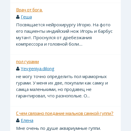
Врач от бога.
Геша
Посвящается нейрохирургу Игорю. На фото
его пациенты индийский нож Игорь и барбус
мутант. Проснулся от дребезжания
компрессора и головной боли....
пол гурами
Yevgeniya.dilong
не могу точно определить пол мраморных
гурами. У меня их две, покупали как самку и
самца маленькими, но продавец не
гарантировал, что разнополые. О...
С чем связано поедание мальков самкой гуппи?
Елена
Мне очень по душе аквариумные гуппи.