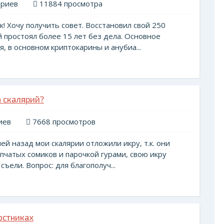
ариев
11884 просмотра
! Хочу получить совет. Восстановил свой 250
 простоял более 15 лет без дела. Основное
, в основном криптокарины и анубиа...
а скалярий?
иев
7668 просмотров
ей назад мои скалярии отложили икру, т.к. они
пчатых сомиков и парочкой гурами, свою икру
ъели. Вопрос: для благополуч...
остниках