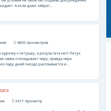
е бы условия не были бы созданы для рождения
ьедает. А если даже забрат...
иев
4800 просмотров
курочку к петушку, а результата нет! Петух
ом самка откладывает икру, правда икра
ез пару дней гнездо расплывается и ...
орга
рия
3471 просмотр