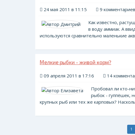
24 мая 2011 в 11:15
9 комментарие
Как известно, расту
в воду аммиак. А вви
используются сравнительно маленькие аква
Мелкие рыбки - живой корм?
09 апреля 2011 в 17:16
14 коммента
Пробовал ли кто-ни
рыбок - гуппёшек, 
крупных рыб или тех же карповых? Наскольк
1