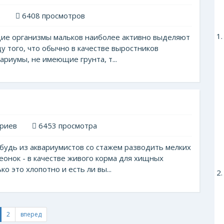
в
6408 просмотров
щие организмы мальков наиболее активно выделяют
ду того, что обычно в качестве выростников
риумы, не имеющие грунта, т...
риев
6453 просмотра
будь из аквариумистов со стажем разводить мелких
неонок - в качестве живого корма для хищных
о это хлопотно и есть ли вы...
2
вперед