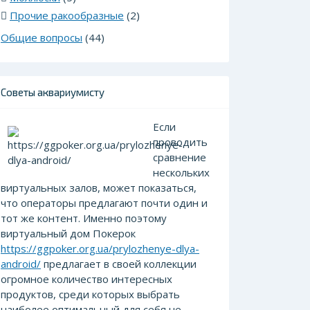
Прочие ракообразные
(2)
Общие вопросы
(44)
Советы аквариумисту
Если
проводить
сравнение
нескольких
виртуальных залов, может показаться,
что операторы предлагают почти один и
тот же контент. Именно поэтому
виртуальный дом Покерок
https://ggpoker.org.ua/prylozhenye-dlya-
android/
предлагает в своей коллекции
огромное количество интересных
продуктов, среди которых выбрать
наиболее оптимальный для себя не