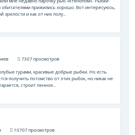
или мне недавно парочку рыб «ктенопом». Рыбки
 обитателями прижились хорошо. Вот интересуюсь,
 зрелости и как от них полу...
риев
7307 просмотров
голубые гурами, красивые добрые рыбки. Но есть
тся получить потомство от этих рыбок, но никак не
арается, строит пенное...
я
10707 просмотров