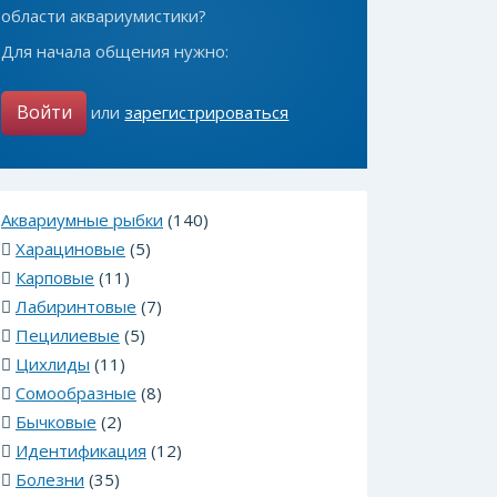
области аквариумистики?
Для начала общения нужно:
Войти
или
зарегистрироваться
Аквариумные рыбки
(140)
Харациновые
(5)
Карповые
(11)
Лабиринтовые
(7)
Пецилиевые
(5)
Цихлиды
(11)
Сомообразные
(8)
Бычковые
(2)
Идентификация
(12)
Болезни
(35)