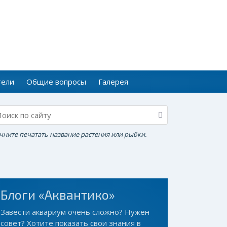
тели
Общие вопросы
Галерея
чните печатать название растения или рыбки.
Блоги «Аквантико»
Завести аквариум очень сложно? Нужен
совет? Хотите показать свои знания в