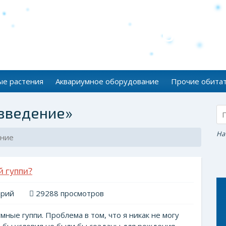
Аквантико
Занимательная аквариумистика
ые растения
Аквариумное оборудование
Прочие обита
азведение»
На
ение
й гуппи?
арий
29288 просмотров
ные гуппи. Проблема в том, что я никак не могу