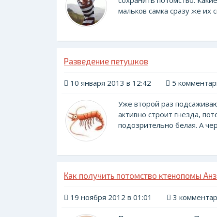
сохранить потомство. Каки
мальков самка сразу же их с
Разведение петушков
10 января 2013 в 12:42
5 комментар
Уже второй раз подсаживаю 
активно строит гнезда, пот
подозрительно белая. А чер
Как получить потомство ктенопомы Анз
19 ноября 2012 в 01:01
3 коммента