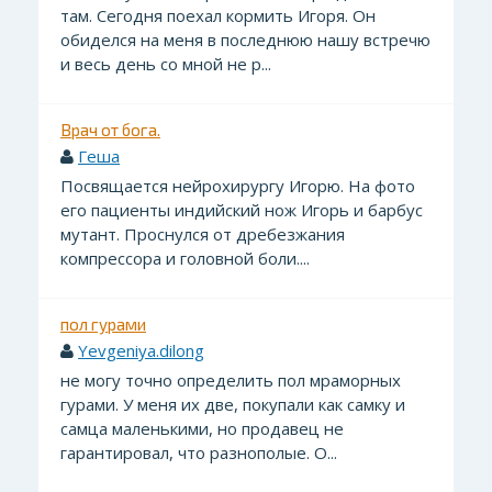
там. Сегодня поехал кормить Игоря. Он
обиделся на меня в последнюю нашу встречю
и весь день со мной не р...
Врач от бога.
Геша
Посвящается нейрохирургу Игорю. На фото
его пациенты индийский нож Игорь и барбус
мутант. Проснулся от дребезжания
компрессора и головной боли....
пол гурами
Yevgeniya.dilong
не могу точно определить пол мраморных
гурами. У меня их две, покупали как самку и
самца маленькими, но продавец не
гарантировал, что разнополые. О...