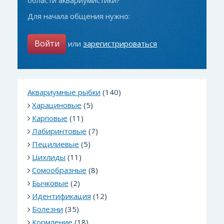
области аквариумистики?
Для начала общения нужно:
Войти
или
зарегистрироваться
Аквариумные рыбки
(140)
Харациновые
(5)
Карповые
(11)
Лабиринтовые
(7)
Пецилиевые
(5)
Цихлиды
(11)
Сомообразные
(8)
Бычковые
(2)
Идентификация
(12)
Болезни
(35)
Кормление
(18)