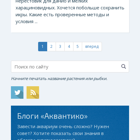
нерестовик для данио и мелких
харациновидных. Хочется побольше сохранить
икры. Какие есть проверенные методы и
условия ...
1
2
3
4
5
вперед
Начните печатать название растения или рыбки.
Блоги «Аквантико»
Завести аквариум очень сложно? Нужен
совет? Хотите показать свои знания в