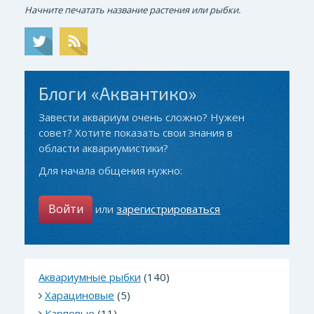
Начните печатать название растения или рыбки.
Блоги «Аквантико»
Завести аквариум очень сложно? Нужен
совет? Хотите показать свои знания в
области аквариумистики?
Для начала общения нужно:
Войти
или
зарегистрироваться
Аквариумные рыбки
(140)
Харациновые
(5)
Карповые
(11)