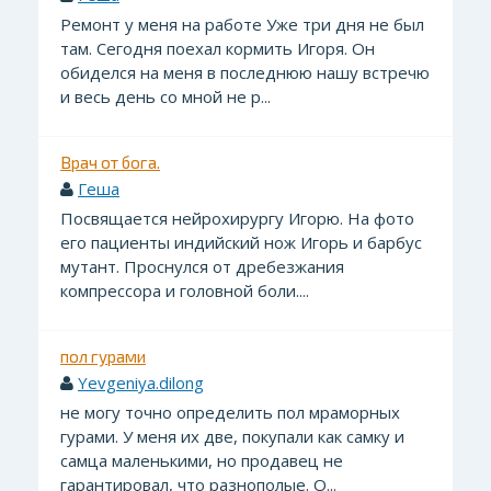
Ремонт у меня на работе Уже три дня не был
там. Сегодня поехал кормить Игоря. Он
обиделся на меня в последнюю нашу встречю
и весь день со мной не р...
Врач от бога.
Геша
Посвящается нейрохирургу Игорю. На фото
его пациенты индийский нож Игорь и барбус
мутант. Проснулся от дребезжания
компрессора и головной боли....
пол гурами
Yevgeniya.dilong
не могу точно определить пол мраморных
гурами. У меня их две, покупали как самку и
самца маленькими, но продавец не
гарантировал, что разнополые. О...