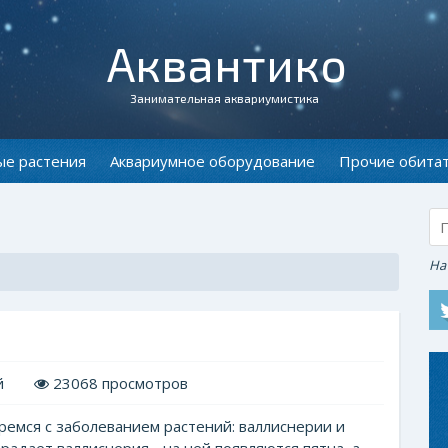
Аквантико
Занимательная аквариумистика
ые растения
Аквариумное оборудование
Прочие обита
На
й
23068 просмотров
ремся с заболеванием растений: валлиснерии и