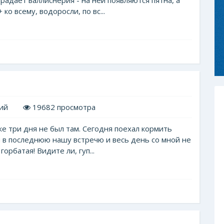
радает валлиснерия - на ней появляются пятна, а
ко всему, водоросли, по вс...
ий
19682 просмотра
е три дня не был там. Сегодня поехал кормить
я в последнюю нашу встречю и весь день со мной не
орбатая! Видите ли, гуп...