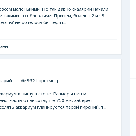
овсем маленькими. Не так давно скалярии начали
ли какими-то облезлыми. Причем, болеют 2 из 3
вать? не хотелось бы терят...
езни
тарий
3621 просмотр
квариум в нишу в стене. Размеры ниши
но, часть от высоты, т е 750 мм, заберет
лять аквариум планируется парой пираний, т...