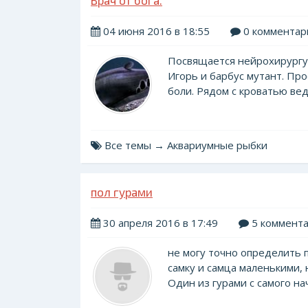
Врач от бога.
04 июня 2016 в 18:55
0 комментар
Посвящается нейрохирургу
Игорь и барбус мутант. Пр
боли. Рядом с кроватью ведр
Все темы → Аквариумные рыбки
пол гурами
30 апреля 2016 в 17:49
5 коммент
не могу точно определить п
самку и самца маленькими, 
Один из гурами с самого нача