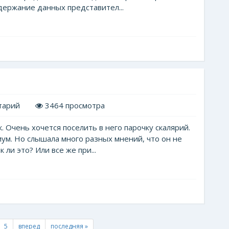
держание данных представител...
тарий
3464 просмотра
 Очень хочется поселить в него парочку скалярий.
иум. Но слышала много разных мнений, что он не
 ли это? Или все же при...
5
вперед
последняя »