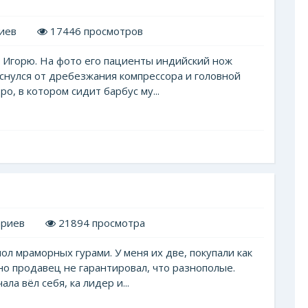
иев
17446 просмотров
 Игорю. На фото его пациенты индийский нож
оснулся от дребезжания компрессора и головной
о, в котором сидит барбус му...
ариев
21894 просмотра
ол мраморных гурами. У меня их две, покупали как
но продавец не гарантировал, что разнополые.
ла вёл себя, ка лидер и...