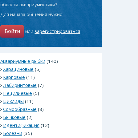
области аквариумистики?
Для начала общения нужно:
Войти
или
зарегистрироваться
Аквариумные рыбки
(140)
Харациновые
(5)
Карповые
(11)
Лабиринтовые
(7)
Пецилиевые
(5)
Цихлиды
(11)
Сомообразные
(8)
Бычковые
(2)
Идентификация
(12)
Болезни
(35)