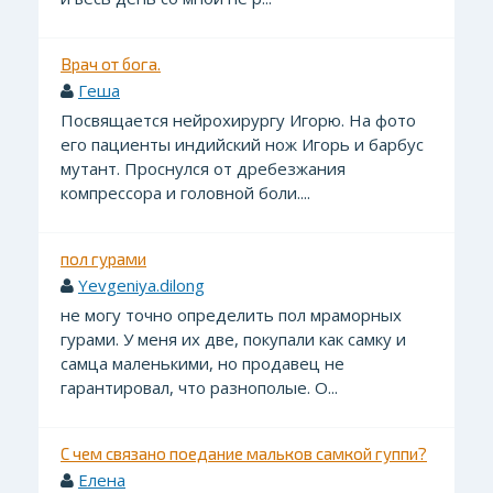
Врач от бога.
Геша
Посвящается нейрохирургу Игорю. На фото
его пациенты индийский нож Игорь и барбус
мутант. Проснулся от дребезжания
компрессора и головной боли....
пол гурами
Yevgeniya.dilong
не могу точно определить пол мраморных
гурами. У меня их две, покупали как самку и
самца маленькими, но продавец не
гарантировал, что разнополые. О...
С чем связано поедание мальков самкой гуппи?
Елена