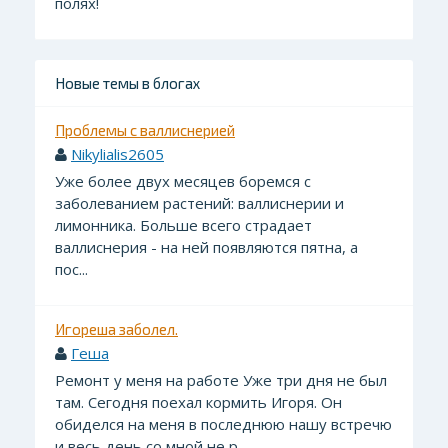
полях!
Новые темы в блогах
Проблемы с валлиснерией
Nikylialis2605
Уже более двух месяцев боремся с
заболеванием растений: валлиснерии и
лимонника. Больше всего страдает
валлиснерия - на ней появляются пятна, а
пос...
Игореша заболел.
Геша
Ремонт у меня на работе Уже три дня не был
там. Сегодня поехал кормить Игоря. Он
обиделся на меня в последнюю нашу встречю
и весь день со мной не р...