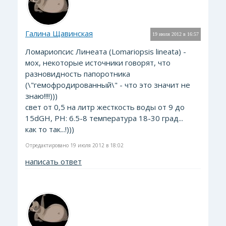
Галина Щавинская
19 июля 2012 в 16:57
Ломариопсис Линеата (Lomariopsis lineata) -
мох, некоторые источники говорят, что
разновидность папоротника
(\"гемофродированный\" - что это значит не
знаю!!!!)))
свет от 0,5 на литр жесткость воды от 9 до
15dGH, PH: 6.5-8 температура 18-30 град...
как то так...!)))
Отредактировано 19 июля 2012 в 18:02
написать ответ