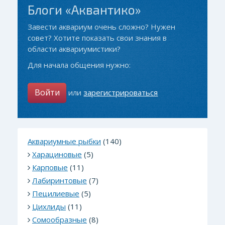
Блоги «Аквантико»
Завести аквариум очень сложно? Нужен
совет? Хотите показать свои знания в
области аквариумистики?
Для начала общения нужно:
Войти
или
зарегистрироваться
Аквариумные рыбки
(140)
Харациновые
(5)
Карповые
(11)
Лабиринтовые
(7)
Пецилиевые
(5)
Цихлиды
(11)
Сомообразные
(8)