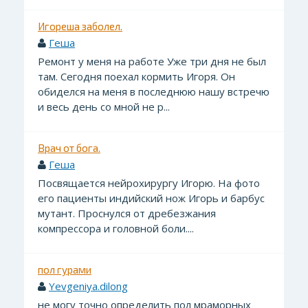
Игореша заболел.
Геша
Ремонт у меня на работе Уже три дня не был
там. Сегодня поехал кормить Игоря. Он
обиделся на меня в последнюю нашу встречю
и весь день со мной не р...
Врач от бога.
Геша
Посвящается нейрохирургу Игорю. На фото
его пациенты индийский нож Игорь и барбус
мутант. Проснулся от дребезжания
компрессора и головной боли....
пол гурами
Yevgeniya.dilong
не могу точно определить пол мраморных