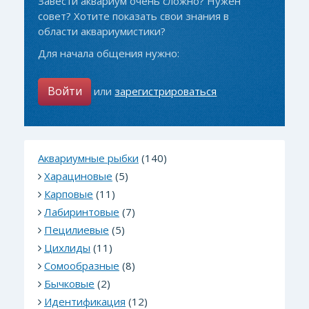
Завести аквариум очень сложно? Нужен
совет? Хотите показать свои знания в
области аквариумистики?
Для начала общения нужно:
Войти
или
зарегистрироваться
Аквариумные рыбки
(140)
Харациновые
(5)
Карповые
(11)
Лабиринтовые
(7)
Пецилиевые
(5)
Цихлиды
(11)
Сомообразные
(8)
Бычковые
(2)
Идентификация
(12)