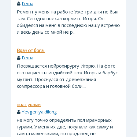
Геша
Ремонт у меня на работе Уже три дня не был
там. Сегодня поехал кормить Игоря. Он
обиделся на меня в последнюю нашу встречю
и весь день со мной не р...
Врач от бога.
Геша
Посвящается нейрохирургу Игорю. На фото
его пациенты индийский нож Игорь и барбус
мутант. Проснулся от дребезжания
компрессора и головной боли....
пол гурами
Yevgeniya.dilong
не могу точно определить пол мраморных
гурами. У меня их две, покупали как самку и
самца маленькими, но продавец не