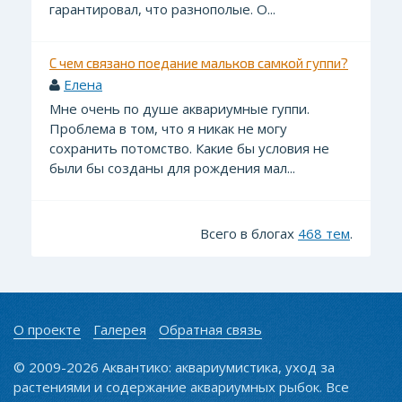
гарантировал, что разнополые. О...
С чем связано поедание мальков самкой гуппи?
Елена
Мне очень по душе аквариумные гуппи.
Проблема в том, что я никак не могу
сохранить потомство. Какие бы условия не
были бы созданы для рождения мал...
Всего в блогах
468 тем
.
О проекте
Галерея
Обратная связь
© 2009-2026 Аквантико: аквариумистика, уход за
растениями и содержание аквариумных рыбок. Все