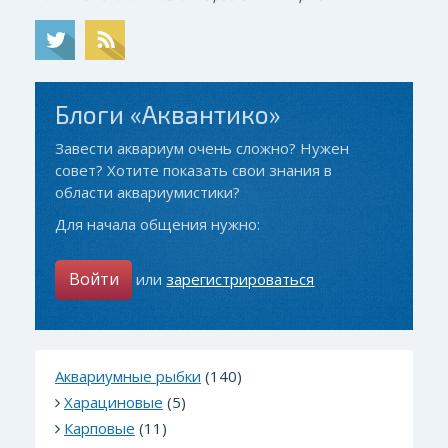
Блоги «Аквантико»
Завести аквариум очень сложно? Нужен
совет? Хотите показать свои знания в
области аквариумистики?
Для начала общения нужно:
Войти
или
зарегистрироваться
Аквариумные рыбки
(140)
Харациновые
(5)
Карповые
(11)