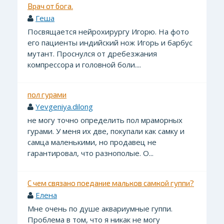
Врач от бога.
Геша
Посвящается нейрохирургу Игорю. На фото
его пациенты индийский нож Игорь и барбус
мутант. Проснулся от дребезжания
компрессора и головной боли....
пол гурами
Yevgeniya.dilong
не могу точно определить пол мраморных
гурами. У меня их две, покупали как самку и
самца маленькими, но продавец не
гарантировал, что разнополые. О...
С чем связано поедание мальков самкой гуппи?
Елена
Мне очень по душе аквариумные гуппи.
Проблема в том, что я никак не могу