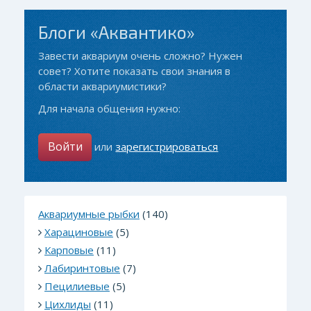
Блоги «Аквантико»
Завести аквариум очень сложно? Нужен
совет? Хотите показать свои знания в
области аквариумистики?
Для начала общения нужно:
Войти
или
зарегистрироваться
Аквариумные рыбки
(140)
Харациновые
(5)
Карповые
(11)
Лабиринтовые
(7)
Пецилиевые
(5)
Цихлиды
(11)