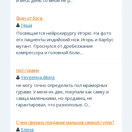
и весь день со мной не р...
Врач от бога.
Геша
Посвящается нейрохирургу Игорю. На фото
его пациенты индийский нож Игорь и барбус
мутант. Проснулся от дребезжания
компрессора и головной боли....
пол гурами
Yevgeniya.dilong
не могу точно определить пол мраморных
гурами. У меня их две, покупали как самку и
самца маленькими, но продавец не
гарантировал, что разнополые. О...
С чем связано поедание мальков самкой гуппи?
Елена