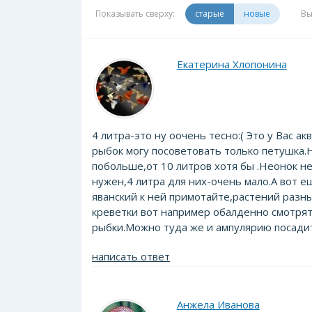
Показывать сверху:
старые
новые
Вы
Екатерина Хлопонина
4 литра-это ну оочень тесно:( Это у Вас ак
рыбок могу посоветовать только петушка.
побольше,от 10 литров хотя бы .Неонок н
нужен,4 литра для них-очень мало.А вот е
яванский к ней примотайте,растений разн
креветки вот например обалденно смотрят
рыбки.Можно туда же и ампулярию посадит
написать ответ
Анжела Иванова