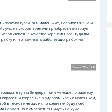
ь парочку гуппи, они маленькие, неприхотливые и
А лучше в скором времени приобрести аквариум
е использовать в качестве карантинного, туда вы
 рыбку или отсаживать заболевших рыбок на
30 июня 2015 в 16:47
о возьмите гуппи Эндлера - они меньше по размеру
в окрасе и интересные в видовом, хоть и маленьком,
тоб в тесноте не жили), то креветки будут себя
ума нормально и смотреться ничуть не хуже.