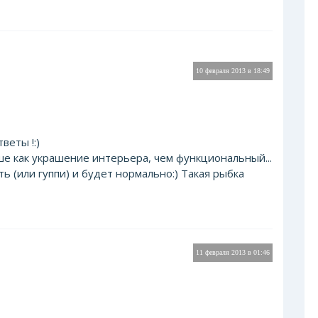
10 февраля 2013 в 18:49
веты !:)
е как украшение интерьера, чем функциональный...
ь (или гуппи) и будет нормально:) Такая рыбка
11 февраля 2013 в 01:46