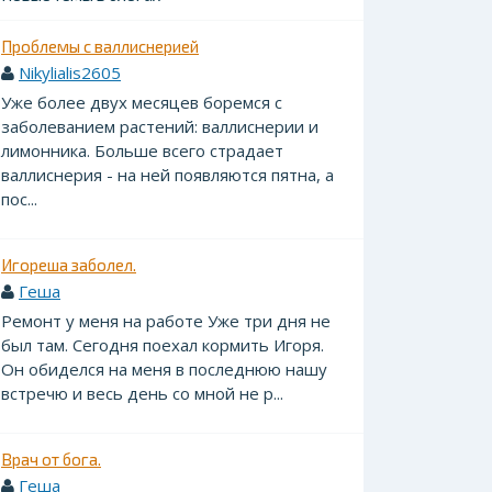
Проблемы с валлиснерией
Nikylialis2605
Уже более двух месяцев боремся с
заболеванием растений: валлиснерии и
лимонника. Больше всего страдает
валлиснерия - на ней появляются пятна, а
пос...
Игореша заболел.
Геша
Ремонт у меня на работе Уже три дня не
был там. Сегодня поехал кормить Игоря.
Он обиделся на меня в последнюю нашу
встречю и весь день со мной не р...
Врач от бога.
Геша