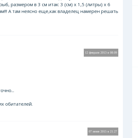
б, размером в 3 см итак: 3 (см) х 1,5 (литры) х 6
ам!!! А там неясно еще,как владелец намерен решать
12 февраля 2013 в 08:09
чно...
их обитателей.
07 июня 2015 в 21:27