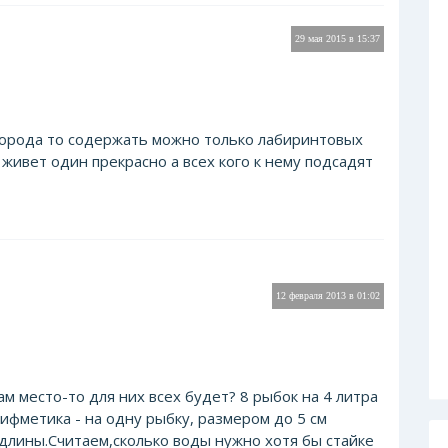
29 мая 2015 в 15:37
слорода то содержать можно только лабиринтовых
живет один прекрасно а всех кого к нему подсадят
12 февраля 2013 в 01:02
ам место-то для них всех будет? 8 рыбок на 4 литра
рифметика - на одну рыбку, размером до 5 см
 длины.Считаем,сколько воды нужно хотя бы стайке