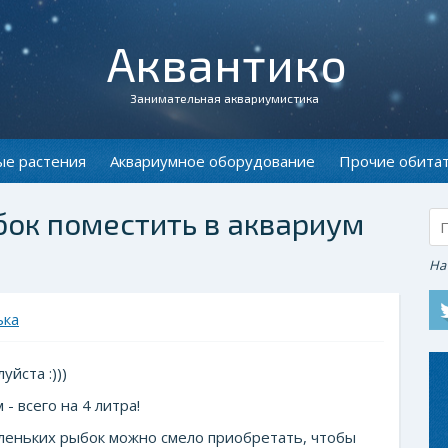
Аквантико
Занимательная аквариумистика
ые растения
Аквариумное оборудование
Прочие обита
ыбок поместить в аквариум
На
ька
йста :)))
- всего на 4 литра!
аленьких рыбок можно смело приобретать, чтобы