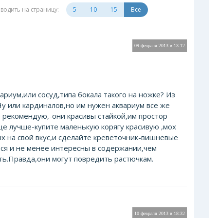
водить на страницу:
5
10
15
Все
09 февраля 2013 в 13:12
вариум,или сосуд,типа бокала такого на ножке? Из
Ну или кардиналов,но им нужен аквариум все же
е рекомендую,-они красивы стайкой,им простор
ще лучше-купите маленькую корягу красивую ,мох
ых на свой вкус,и сделайте креветочник-вишневые
ся и не менее интересны в содержании,чем
ь.Правда,они могут повредить растючкам.
10 февраля 2013 в 18:32