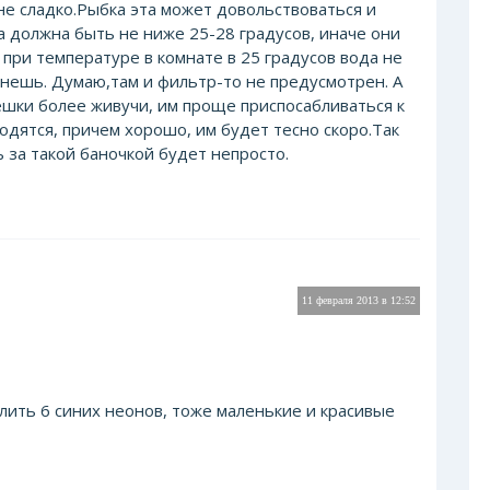
не сладко.Рыбка эта может довольствоваться и
 должна быть не ниже 25-28 градусов, иначе они
 при температуре в комнате в 25 градусов вода не
сунешь. Думаю,там и фильтр-то не предусмотрен. А
ешки более живучи, им проще приспосабливаться к
одятся, причем хорошо, им будет тесно скоро.Так
ь за такой баночкой будет непросто.
11 февраля 2013 в 12:52
лить 6 синих неонов, тоже маленькие и красивые