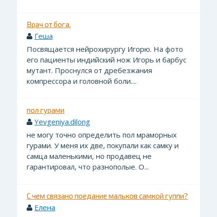
Врач от бога.
Геша
Посвящается нейрохирургу Игорю. На фото
его пациенты индийский нож Игорь и барбус
мутант. Проснулся от дребезжания
компрессора и головной боли....
пол гурами
Yevgeniya.dilong
не могу точно определить пол мраморных
гурами. У меня их две, покупали как самку и
самца маленькими, но продавец не
гарантировал, что разнополые. О...
С чем связано поедание мальков самкой гуппи?
Елена