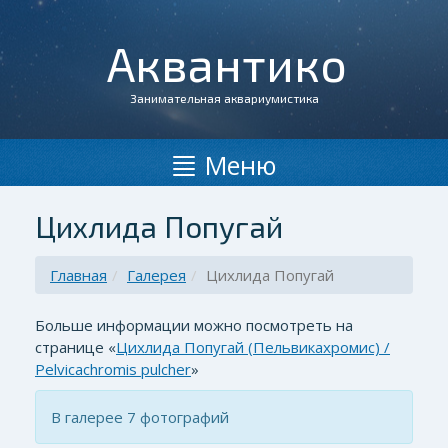
Аквантико
Занимательная аквариумистика
Меню
Цихлида Попугай
Главная
Галерея
Цихлида Попугай
Больше информации можно посмотреть на
странице «
Цихлида Попугай (Пельвикахромис) /
Pelvicachromis pulcher
»
В галерее 7 фотографий