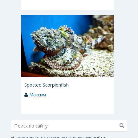
Spotted Scorpionfish
Максим
Начните печатать название растения или рыбки.