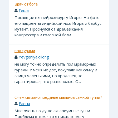
Врач от бога.
Геша
Посвящается нейрохирургу Игорю. На фото
его пациенты индийский нож Игорь и барбус
мутант. Проснулся от дребезжания
компрессора и головной боли....
пол гурами
Yevgeniya.dilong
не могу точно определить пол мраморных
гурами. У меня их две, покупали как самку и
самца маленькими, но продавец не
гарантировал, что разнополые. О...
С чем связано поедание мальков самкой гуппи?
Елена
Мне очень по душе аквариумные гуппи.
Проблема в том, что я никак не могу