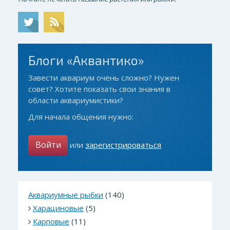
Блоги «Аквантико»
Завести аквариум очень сложно? Нужен
совет? Хотите показать свои знания в
области аквариумистики?
Для начала общения нужно:
Войти
или
зарегистрироваться
Аквариумные рыбки
(140)
Харациновые
(5)
Карповые
(11)