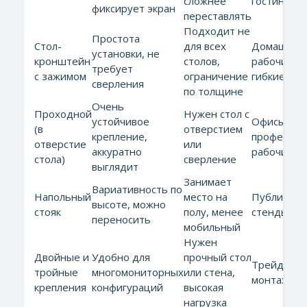
сложнее
гостиные
фиксирует экран
переставлять
Подходит не
Простота
Стол-
для всех
Домашние
установки, не
кронштейн
столов,
рабочие ст
требует
с зажимом
ограничение
гибкие пла
сверления
по толщине
Очень
Проходной
Нужен стол с
устойчивое
Офисы,
(в
отверстием
крепление,
профессио
отверстие
или
аккуратно
рабочие с
стола)
сверление
выглядит
Занимает
Вариативность по
Напольный
место на
Публичные
высоте, можно
стояк
полу, менее
стенды
переносить
мобильный
Нужен
Двойные и
Удобно для
прочный стол
Трейдинг, 
тройные
многомониторных
или стена,
монтаж ви
крепления
конфигураций
высокая
нагрузка