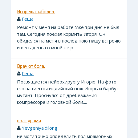
Игореша заболел.
Геша
Ремонт у меня на работе Уже три дня не был
там. Сегодня поехал кормить Игоря. Он
обиделся на меня в последнюю нашу встречю
и весь день со мной не р...
Врач от бога.
Геша
Посвящается нейрохирургу Игорю. На фото
его пациенты индийский нож Игорь и барбус
мутант. Проснулся от дребезжания
компрессора и головной боли....
пол гурами
Yevgeniya.dilong
не могу точно определить пол мраморных