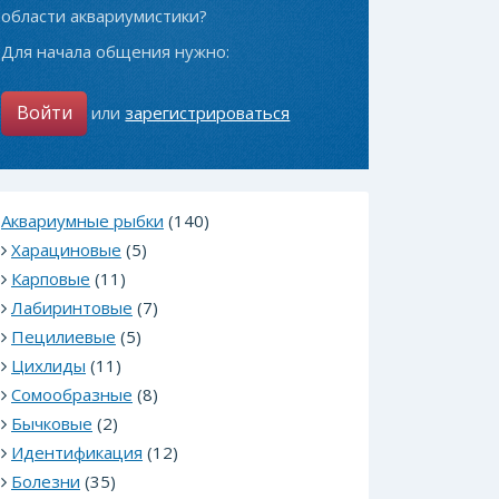
области аквариумистики?
Для начала общения нужно:
Войти
или
зарегистрироваться
Аквариумные рыбки
(140)
Харациновые
(5)
Карповые
(11)
Лабиринтовые
(7)
Пецилиевые
(5)
Цихлиды
(11)
Сомообразные
(8)
Бычковые
(2)
Идентификация
(12)
Болезни
(35)