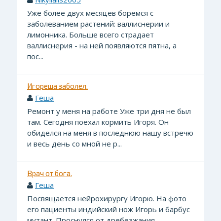
Уже более двух месяцев боремся с
заболеванием растений: валлиснерии и
лимонника. Больше всего страдает
валлиснерия - на ней появляются пятна, а
пос...
Игореша заболел.
Геша
Ремонт у меня на работе Уже три дня не был
там. Сегодня поехал кормить Игоря. Он
обиделся на меня в последнюю нашу встречю
и весь день со мной не р...
Врач от бога.
Геша
Посвящается нейрохирургу Игорю. На фото
его пациенты индийский нож Игорь и барбус
мутант. Проснулся от дребезжания