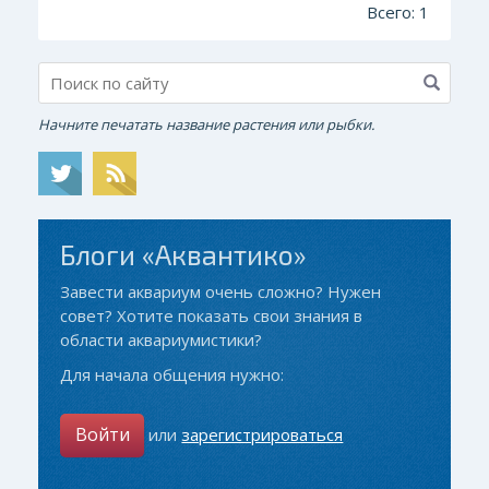
Всего: 1
Начните печатать название растения или рыбки.
Блоги «Аквантико»
Завести аквариум очень сложно? Нужен
совет? Хотите показать свои знания в
области аквариумистики?
Для начала общения нужно:
Войти
или
зарегистрироваться