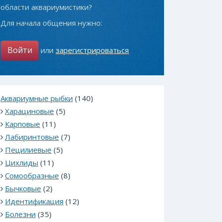
области аквариумистики?
Для начала общения нужно:
Войти
или
зарегистрироваться
Аквариумные рыбки
(140)
Харациновые
(5)
Карповые
(11)
Лабиринтовые
(7)
Пецилиевые
(5)
Цихлиды
(11)
Сомообразные
(8)
Бычковые
(2)
Идентификация
(12)
Болезни
(35)