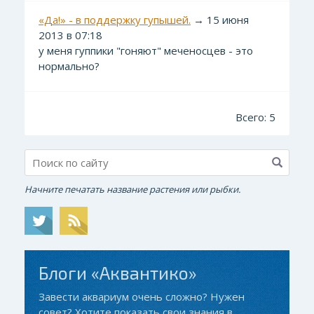
«Да!» - в поддержку гупышей.
→ 15 июня
2013 в 07:18
у меня гуппики "гоняют" меченосцев - это
нормально?
Всего: 5
Начните печатать название растения или рыбки.
Блоги «Аквантико»
Завести аквариум очень сложно? Нужен
совет? Хотите показать свои знания в