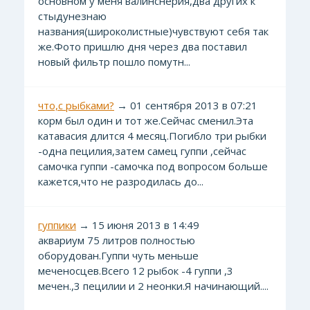
основном у меня валинснерия,два других к
стыдунезнаю
названия(широколистные)чувствуют себя так
же.Фото пришлю дня через два поставил
новый фильтр пошло помутн...
что,с рыбками?
→ 01 сентября 2013 в 07:21
корм был один и тот же.Сейчас сменил.Эта
катавасия длится 4 месяц.Погибло три рыбки
-одна пецилия,затем самец гуппи ,сейчас
самочка гуппи -самочка под вопросом больше
кажется,что не разродилась до...
гуппики
→ 15 июня 2013 в 14:49
аквариум 75 литров полностью
оборудован.Гуппи чуть меньше
меченосцев.Всего 12 рыбок -4 гуппи ,3
мечен.,3 пецилии и 2 неонки.Я начинающий....