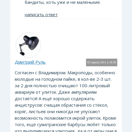
бандиты, хоть уже и не маленькие.
написать ответ
Дмитрий Руль
03 апреля 2011 в 18:36
Согласен с Владимиром. Макроподы, особенно
молодые на голодном пайке, в кол-ве 2-3 шт.
за 2 дня полностью очищают 100-литровый
аквариум от улиток. Даже ампуляриям
достаётся! А ещё хорошо содержать
анциструсов: счищая обрастания со стёкол,
коряг, листьев они никогда не упускают
возможность полакомится икрой улиток. Кроме
того, ещё суматранские барбусы любят только
что вылупившихся улиточек, да и от икры они в