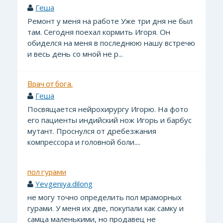
Геша
Ремонт у меня на работе Уже три дня не был
там. Сегодня поехал кормить Игоря. Он
обиделся на меня в последнюю нашу встречю
и весь день со мной не р...
Врач от бога.
Геша
Посвящается нейрохирургу Игорю. На фото
его пациенты индийский нож Игорь и барбус
мутант. Проснулся от дребезжания
компрессора и головной боли....
пол гурами
Yevgeniya.dilong
не могу точно определить пол мраморных
гурами. У меня их две, покупали как самку и
самца маленькими, но продавец не