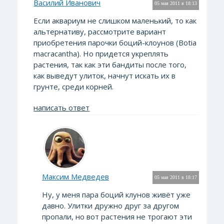
Василий Иванович
05 мая 2011 в 18:13
Если аквариум не слишком маленький, то как
альтернативу, рассмотрите вариант
приобретения парочки боций-клоунов (Botia
macracantha). Но придется укреплять
растения, так как эти бандиты после того,
как выведут улиток, начнут искать их в
грунте, среди корней.
написать ответ
Максим Медведев
05 мая 2011 в 18:17
Ну, у меня пара боций клунов живёт уже
давно. Улитки дружно друг за другом
пропали, но вот растения не трогают эти