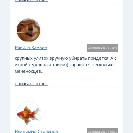
Равиль Хамзин
02 апреля 2011 в 16:46
крупных улиток вручную убирать придется. А с
икрой с удовольствием)) справятся несколько
меченосцев..
написать ответ
Владимир Столяров
03 апреля 2011 в 04:11