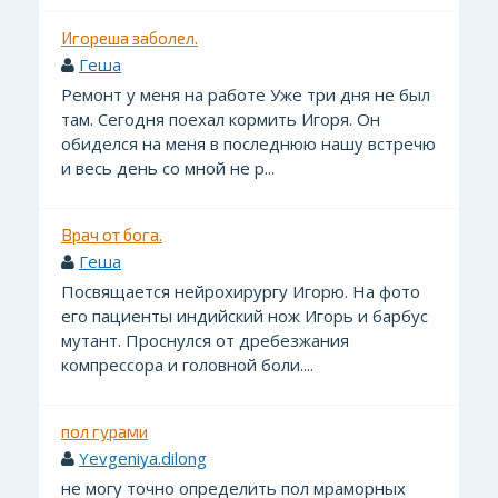
Игореша заболел.
Геша
Ремонт у меня на работе Уже три дня не был
там. Сегодня поехал кормить Игоря. Он
обиделся на меня в последнюю нашу встречю
и весь день со мной не р...
Врач от бога.
Геша
Посвящается нейрохирургу Игорю. На фото
его пациенты индийский нож Игорь и барбус
мутант. Проснулся от дребезжания
компрессора и головной боли....
пол гурами
Yevgeniya.dilong
не могу точно определить пол мраморных