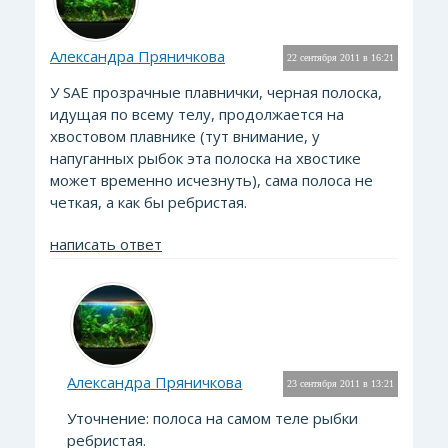
Александра Пряничкова
22 сентября 2011 в 16:21
У SAE прозрачные плавнички, черная полоска,
идущая по всему телу, продолжается на
хвостовом плавнике (тут внимание, у
напуганных рыбок эта полоска на хвостике
может временно исчезнуть), сама полоса не
четкая, а как бы ребристая.
написать ответ
Александра Пряничкова
23 сентября 2011 в 13:21
Уточнение: полоса на самом теле рыбки
ребристая.