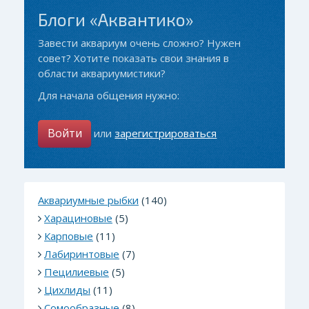
Блоги «Аквантико»
Завести аквариум очень сложно? Нужен
совет? Хотите показать свои знания в
области аквариумистики?
Для начала общения нужно:
Войти
или
зарегистрироваться
Аквариумные рыбки
(140)
Харациновые
(5)
Карповые
(11)
Лабиринтовые
(7)
Пецилиевые
(5)
Цихлиды
(11)
Сомообразные
(8)