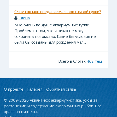
С чем связано поедание мальков самкой гуппи?
Елена
Мне очень по душе аквариумные гуппи.
Проблема в том, что я никак не могу
сохранить потомство. Какие бы условия не
были бы созданы для рождения мал...
Всего в блогах
468 тем
.
О проекте
Галерея
Обратная связь
© 2009-2026 Аквантико: аквариумистика, уход за
растениями и содержание аквариумных рыбок. Все
права защищены.