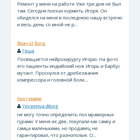
Ремонт у меня на работе Уже три дня не был
там. Сегодня поехал кормить Игоря. Он
обиделся на меня в последнюю нашу встречю
и весь день со мной не р...
Врач от бога.
Геша
Посвящается нейрохирургу Игорю. На фото
его пациенты индийский нож Игорь и барбус
мутант. Проснулся от дребезжания
компрессора и головной боли....
пол гурами
Yevgeniya.dilong
не могу точно определить пол мраморных
гурами. У меня их две, покупали как самку и
самца маленькими, но продавец не
гарантировал, что разнополые. О...