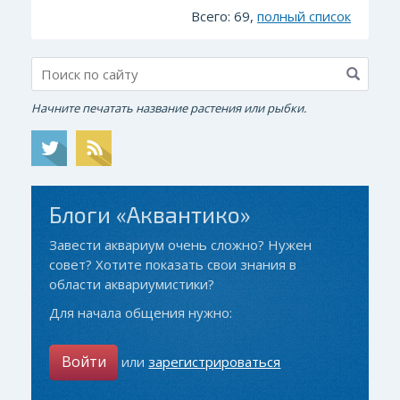
Всего: 69,
полный список
Начните печатать название растения или рыбки.
Блоги «Аквантико»
Завести аквариум очень сложно? Нужен
совет? Хотите показать свои знания в
области аквариумистики?
Для начала общения нужно:
Войти
или
зарегистрироваться