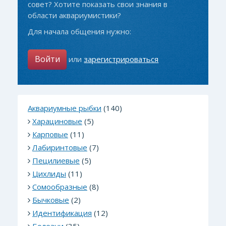
совет? Хотите показать свои знания в
области аквариумистики?
Для начала общения нужно:
Войти
или
зарегистрироваться
Аквариумные рыбки
(140)
Харациновые
(5)
Карповые
(11)
Лабиринтовые
(7)
Пецилиевые
(5)
Цихлиды
(11)
Сомообразные
(8)
Бычковые
(2)
Идентификация
(12)