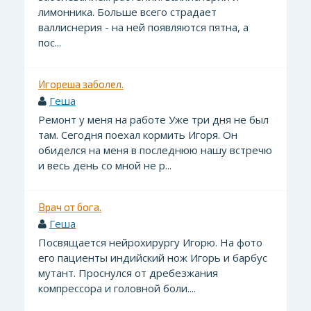
лимонника. Больше всего страдает
валлиснерия - на ней появляются пятна, а
пос...
Игореша заболел.
Геша
Ремонт у меня на работе Уже три дня не был
там. Сегодня поехал кормить Игоря. Он
обиделся на меня в последнюю нашу встречю
и весь день со мной не р...
Врач от бога.
Геша
Посвящается нейрохирургу Игорю. На фото
его пациенты индийский нож Игорь и барбус
мутант. Проснулся от дребезжания
компрессора и головной боли....