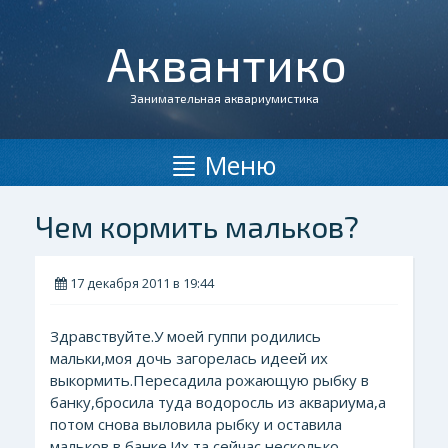
Аквантико
Занимательная аквариумистика
Меню
Чем кормить мальков?
17 декабря 2011 в 19:44
Здравствуйте.У моей гуппи родились
мальки,моя дочь загорелась идеей их
выкормить.Пересадила рожающую рыбку в
банку,бросила туда водоросль из аквариума,а
потом снова выловила рыбку и оставила
мальков в банке.Их та сейчас несколько