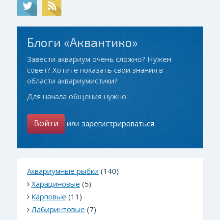
Блоги «Аквантико»
Завести аквариум очень сложно? Нужен
совет? Хотите показать свои знания в
области аквариумистики?
Для начала общения нужно:
Войти
или
зарегистрироваться
Аквариумные рыбки
(140)
Харациновые
(5)
Карповые
(11)
Лабиринтовые
(7)