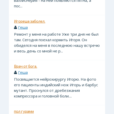
валлиснерия - на ней появляются пятна, а
пос...
Игореша заболел.
Геша
Ремонт у меня на работе Уже три дня не был
там. Сегодня поехал кормить Игоря. Он
обиделся на меня в последнюю нашу встречю
и весь день со мной не р...
Врач от бога.
Геша
Посвящается нейрохирургу Игорю. На фото
его пациенты индийский нож Игорь и барбус
мутант. Проснулся от дребезжания
компрессора и головной боли....
пол гурами