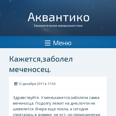
Аквантико
Занимательная аквариумистика
Меню
Кажется,заболел
меченосец.
12 декабря 2011 в 11:50
Здравствуйте. У меня,кажется,заболела самка
меченосца. Подолгу лежит на дне,почти не
шевелится. Вчера еще поела, а сегодня
спряталась в домике, не ест, но периодически