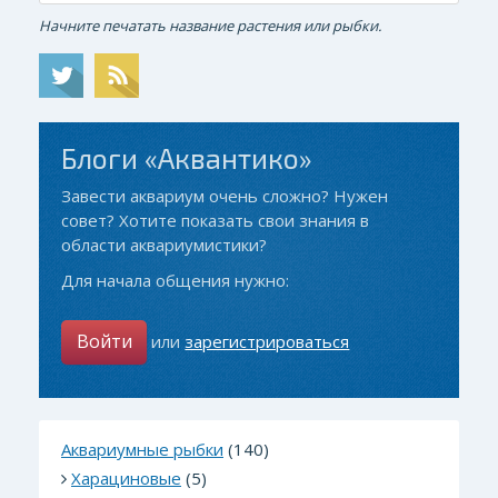
Начните печатать название растения или рыбки.
Блоги «Аквантико»
Завести аквариум очень сложно? Нужен
совет? Хотите показать свои знания в
области аквариумистики?
Для начала общения нужно:
Войти
или
зарегистрироваться
Аквариумные рыбки
(140)
Харациновые
(5)