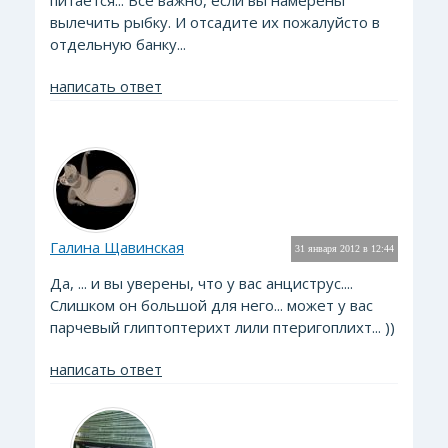
питается... Все важно, если вы намерены
вылечить рыбку. И отсадите их пожалуйсто в
отдельную банку...
написать ответ
Галина Щавинская
31 января 2012 в 12:44
Да, ... и вы уверены, что у вас анциструс....
Слишком он большой для него... может у вас
парчевый глиптоптерихт лили птеригоплихт... ))
написать ответ