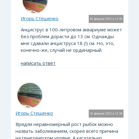
Игорь Стешенко
01 февраля 2012 в 11:49
Анциструс в 100-литровом аквариуме может
без проблем дорасти до 13 см. Однажды
мне сдавали анциструса 18 (!) см. Но, это,
конечно-же, случай не ординарный.
написать ответ
Игорь Стешенко
01 февраля 2012 в 11:38
Врядли неравномерный рост рыбок можно
назвать заболеванием, скорее всего причина
на генетическом уровне. А касательно