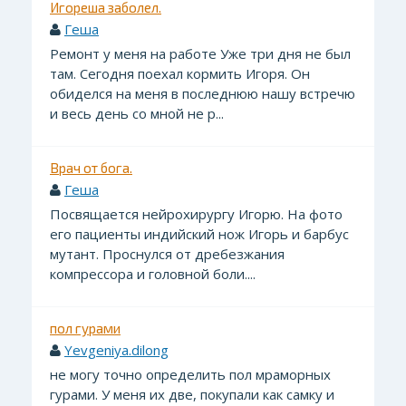
Игореша заболел.
Геша
Ремонт у меня на работе Уже три дня не был
там. Сегодня поехал кормить Игоря. Он
обиделся на меня в последнюю нашу встречю
и весь день со мной не р...
Врач от бога.
Геша
Посвящается нейрохирургу Игорю. На фото
его пациенты индийский нож Игорь и барбус
мутант. Проснулся от дребезжания
компрессора и головной боли....
пол гурами
Yevgeniya.dilong
не могу точно определить пол мраморных
гурами. У меня их две, покупали как самку и