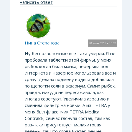
написать ответ
Нина Степанова
28 июня 2015 в 15:28
Ну беспозвоночные все-таки умерли. Я не
пробовала таблетки этой фирмы, у моих
рыбок когда была манка, перерыла пол
интернета и наверное использовала все и
сразу. Делала подмену воды и добавляла
по щепотки соли в аквариум. Самих рыбок,
правда, никуда не пересаживала, как
иногда советуют. Увеличила аэрацию и
сменила фильтр на новый. А из TETRA у
меня был флакончик TETRA Medica
Contralck, сейчас глянула состав, там как
раз-таки присутствует малахитовая
зелень, так что слова Екатерины не