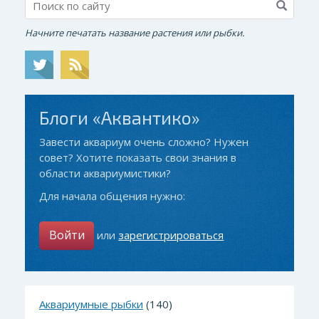
Начните печатать название растения или рыбки.
Блоги «Аквантико»
Завести аквариум очень сложно? Нужен
совет? Хотите показать свои знания в
области аквариумистики?
Для начала общения нужно:
Войти
или
зарегистрироваться
Аквариумные рыбки
(140)