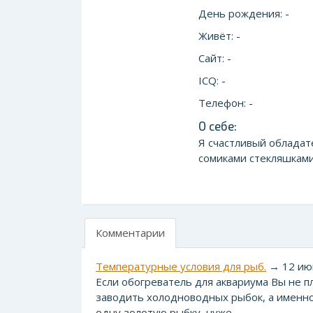
День рождения: -
Живёт: -
Сайт: -
ICQ: -
Телефон: -
О себе:
Я счастливый обладате
сомиками стекляшками 
Комментарии
Температурные условия для рыб.
→ 12 июн
Если обогреватель для аквариума Вы не пл
заводить холодноводных рыбок, а именно 
одну золотую рыбку, нуже...