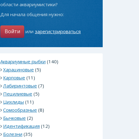
области аквариумистики?
Для начала общения нужно:
Войти
или
зарегистрироваться
Аквариумные рыбки
(140)
Харациновые
(5)
Карповые
(11)
Лабиринтовые
(7)
Пецилиевые
(5)
Цихлиды
(11)
Сомообразные
(8)
Бычковые
(2)
Идентификация
(12)
Болезни
(35)