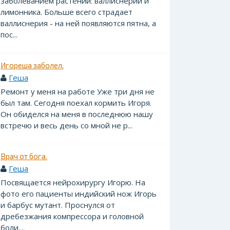
заболеванием растений: валлиснерии и
лимонника. Больше всего страдает
валлиснерия - на ней появляются пятна, а
пос...
Игореша заболел.
Геша
Ремонт у меня на работе Уже три дня не
был там. Сегодня поехал кормить Игоря.
Он обиделся на меня в последнюю нашу
встречю и весь день со мной не р...
Врач от бога.
Геша
Посвящается нейрохирургу Игорю. На
фото его пациенты индийский нож Игорь
и барбус мутант. Проснулся от
дребезжания компрессора и головной
боли....