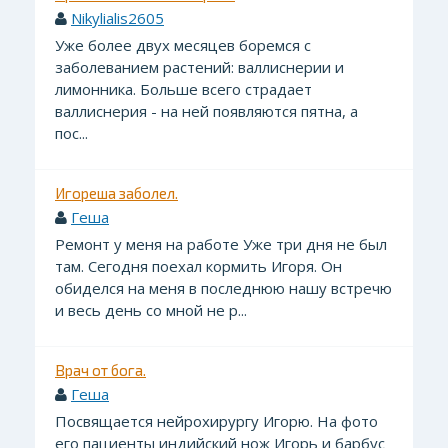
Nikylialis2605
Уже более двух месяцев боремся с
заболеванием растений: валлиснерии и
лимонника. Больше всего страдает
валлиснерия - на ней появляются пятна, а
пос...
Игореша заболел.
Геша
Ремонт у меня на работе Уже три дня не был
там. Сегодня поехал кормить Игоря. Он
обиделся на меня в последнюю нашу встречю
и весь день со мной не р...
Врач от бога.
Геша
Посвящается нейрохирургу Игорю. На фото
его пациенты индийский нож Игорь и барбус