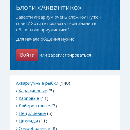
Блоги «Аквантико»
Завести аквариум очень сложно? Нужен
совет? Хотите показать свои знания в
области аквариумистики?
Для начала общения нужно:
Войти
или
зарегистрироваться
Аквариумные рыбки
(140)
Харациновые
(5)
Карповые
(11)
Лабиринтовые
(7)
Пецилиевые
(5)
Цихлиды
(11)
Сомообразные
(8)