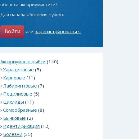
области аквариумистики?
Для начала общения нужно:
Войти
или
зарегистрироваться
Аквариумные рыбки
(140)
Харациновые
(5)
Карповые
(11)
Лабиринтовые
(7)
Пецилиевые
(5)
Цихлиды
(11)
Сомообразные
(8)
Бычковые
(2)
Идентификация
(12)
Болезни
(35)