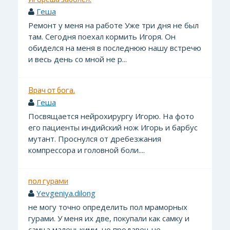
Геша
Ремонт у меня на работе Уже три дня не был
там. Сегодня поехал кормить Игоря. Он
обиделся на меня в последнюю нашу встречю
и весь день со мной не р...
Врач от бога.
Геша
Посвящается нейрохирургу Игорю. На фото
его пациенты индийский нож Игорь и барбус
мутант. Проснулся от дребезжания
компрессора и головной боли....
пол гурами
Yevgeniya.dilong
не могу точно определить пол мраморных
гурами. У меня их две, покупали как самку и
самца маленькими, но продавец не