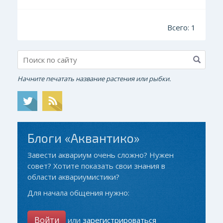
Всего: 1
Начните печатать название растения или рыбки.
Блоги «Аквантико»
Завести аквариум очень сложно? Нужен
совет? Хотите показать свои знания в
области аквариумистики?
Для начала общения нужно:
Войти
или
зарегистрироваться