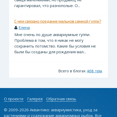
гарантировал, что разнополые. О...
С чем связано поедание мальков самкой гуппи?
Елена
Мне очень по душе аквариумные гуппи.
Проблема в том, что я никак не могу
сохранить потомство. Какие бы условия не
были бы созданы для рождения мал...
Всего в блогах
468 тем
.
О проекте
Галерея
Обратная связь
© 2009-2026 Аквантико: аквариумистика, уход за
растениями и содержание аквариумных рыбок. Все