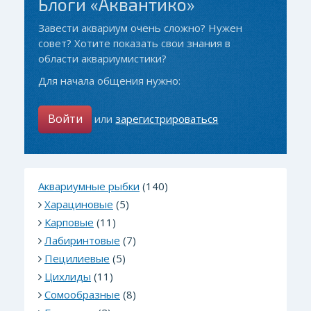
Блоги «Аквантико»
Завести аквариум очень сложно? Нужен
совет? Хотите показать свои знания в
области аквариумистики?
Для начала общения нужно:
Войти
или
зарегистрироваться
Аквариумные рыбки
(140)
Харациновые
(5)
Карповые
(11)
Лабиринтовые
(7)
Пецилиевые
(5)
Цихлиды
(11)
Сомообразные
(8)