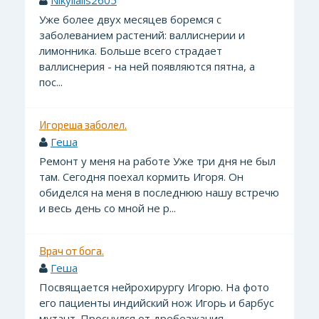
Nikylialis2605
Уже более двух месяцев боремся с
заболеванием растений: валлиснерии и
лимонника. Больше всего страдает
валлиснерия - на ней появляются пятна, а
пос...
Игореша заболел.
Геша
Ремонт у меня на работе Уже три дня не был
там. Сегодня поехал кормить Игоря. Он
обиделся на меня в последнюю нашу встречю
и весь день со мной не р...
Врач от бога.
Геша
Посвящается нейрохирургу Игорю. На фото
его пациенты индийский нож Игорь и барбус
мутант. Проснулся от дребезжания