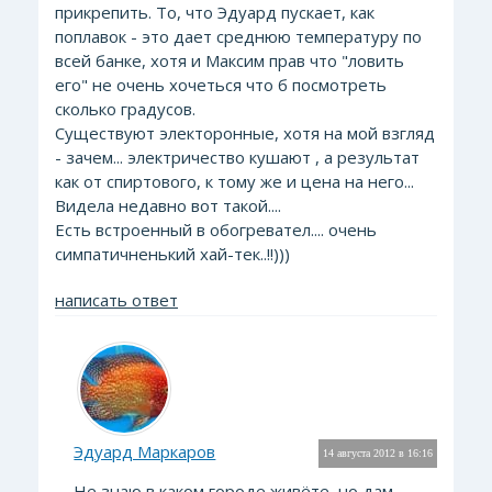
прикрепить. То, что Эдуард пускает, как
поплавок - это дает среднюю температуру по
всей банке, хотя и Максим прав что "ловить
его" не очень хочеться что б посмотреть
сколько градусов.
Существуют электоронные, хотя на мой взгляд
- зачем... электричество кушают , а результат
как от спиртового, к тому же и цена на него...
Видела недавно вот такой....
Есть встроенный в обогревател.... очень
симпатичненький хай-тек..!!)))
написать ответ
Эдуард Маркаров
14 августа 2012 в 16:16
Не знаю в каком городе живёте, но дам