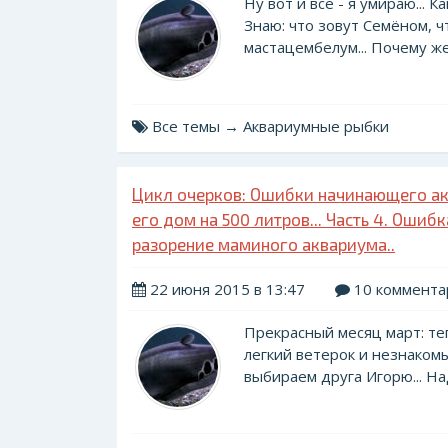
Ну вот и всё - я умираю... К
Знаю: что зовут Семёном, ч
мастацембелум... Почему же -
Все темы → Аквариумные рыбки
Цикл очерков: Ошибки начинающего ак
его дом на 500 литров... Часть 4. Ошиб
разорение маминого аквариума..
22 июня 2015 в 13:47
10 коммента
Прекрасный месяц март: те
легкий ветерок и незнакомы
выбираем друга Игорю... Над