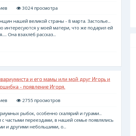
иев
3024 просмотра
щин нашей великой страны - 8 марта. Застолье...
 интересуются у моей матери, что же подарил ей
.... Она взахлёб рассказ...
вариумиста и его мамы или мой друг Игорь и
я ошибка - появление Игоря.
иев
2755 просмотров
иумных рыбок, особенно скалярий и гурами...
и с частыми переездами, в нашей семье появлялись
ми и другими небольшими, о...