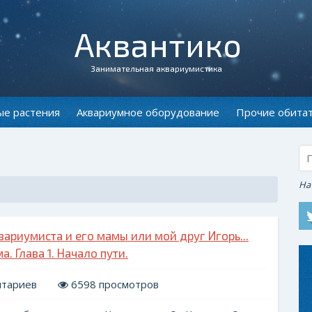
Аквантико
Занимательная аквариумистика
ые растения
Аквариумное оборудование
Прочие обита
На
риумиста и его мамы или мой друг Игорь...
. Глава 1. Начало пути.
нтариев
6598 просмотров