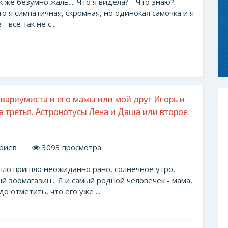
ак же безумно жаль.... Что я видела? - Что знаю?.
то я симпатичная, скромная, но одинокая самочка и я
 все так не с...
вариумиста и его мамы или мой друг Игорь и
ка третья. Астронотусы Лена и Даша или второе
риев
3093 просмотра
пло пришло неожиданно рано, солнечное утро,
й зоомагазин... Я и самый родной человечек - мама,
о отметить, что его уже ...