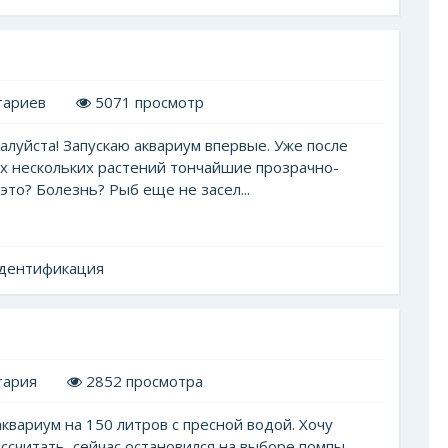
тариев
5071 просмотр
алуйста! Запускаю аквариум впервые. Уже после
ях нескольких растений тончайшие прозрачно-
это? Болезнь? Рыб еще не засел...
Идентификация
тария
2852 просмотра
квариум на 150 литров с пресной водой. Хочу
ссчитать, сейчас остановился на выборе помпы.