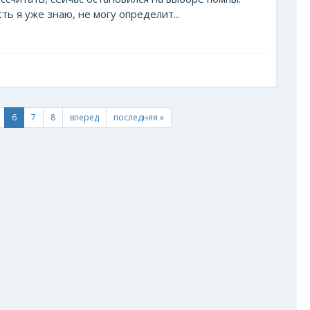
ь я уже знаю, не могу определит...
6
7
8
вперед
последняя »