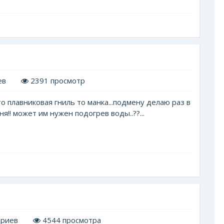
ев
2391 просмотр
то плавниковая гниль то манка...подмену делаю раз в
я!! может им нужен подогрев воды..??...
ариев
4544 просмотра