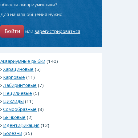
области аквариумистики?
Для начала общения нужно:
Войти
или
зарегистрироваться
Аквариумные рыбки
(140)
Харациновые
(5)
Карповые
(11)
Лабиринтовые
(7)
Пецилиевые
(5)
Цихлиды
(11)
Сомообразные
(8)
Бычковые
(2)
Идентификация
(12)
Болезни
(35)