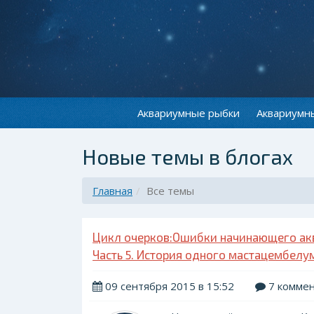
Аквариумные рыбки
Аквариумн
Новые темы в блогах
Главная
Все темы
Цикл очерков:Ошибки начинающего аква
Часть 5. История одного мастацембелума
09 сентября 2015 в 15:52
7 комме