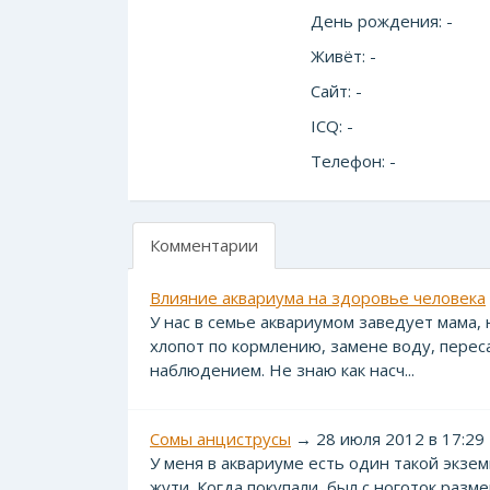
День рождения: -
Живёт: -
Сайт: -
ICQ: -
Телефон: -
Комментарии
Влияние аквариума на здоровье человека
У нас в семье аквариумом заведует мама, 
хлопот по кормлению, замене воду, переса
наблюдением. Не знаю как насч...
Сомы анциструсы
→ 28 июля 2012 в 17:29
У меня в аквариуме есть один такой экзем
жути. Когда покупали, был с ноготок разм