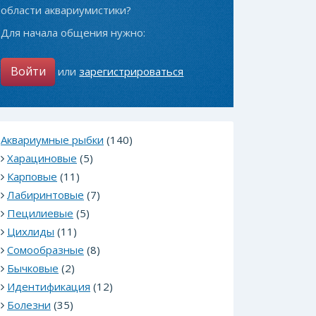
области аквариумистики?
Для начала общения нужно:
Войти
или
зарегистрироваться
Аквариумные рыбки
(140)
Харациновые
(5)
Карповые
(11)
Лабиринтовые
(7)
Пецилиевые
(5)
Цихлиды
(11)
Сомообразные
(8)
Бычковые
(2)
Идентификация
(12)
Болезни
(35)