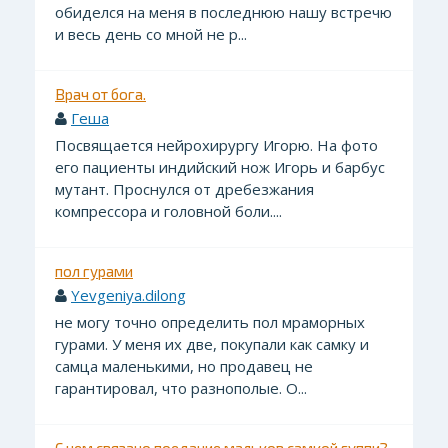
обиделся на меня в последнюю нашу встречю
и весь день со мной не р...
Врач от бога.
Геша
Посвящается нейрохирургу Игорю. На фото
его пациенты индийский нож Игорь и барбус
мутант. Проснулся от дребезжания
компрессора и головной боли....
пол гурами
Yevgeniya.dilong
не могу точно определить пол мраморных
гурами. У меня их две, покупали как самку и
самца маленькими, но продавец не
гарантировал, что разнополые. О...