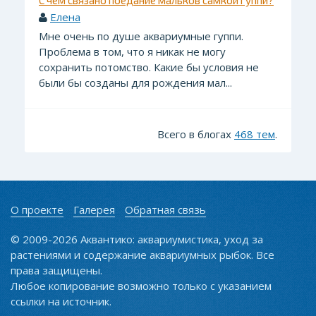
С чем связано поедание мальков самкой гуппи?
Елена
Мне очень по душе аквариумные гуппи.
Проблема в том, что я никак не могу
сохранить потомство. Какие бы условия не
были бы созданы для рождения мал...
Всего в блогах
468 тем
.
О проекте
Галерея
Обратная связь
© 2009-2026 Аквантико: аквариумистика, уход за
растениями и содержание аквариумных рыбок. Все
права защищены.
Любое копирование возможно только с указанием
ссылки на источник.