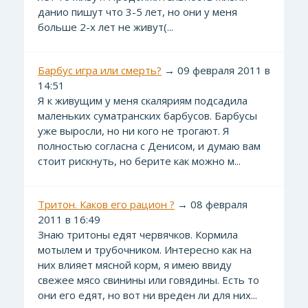
данио пишут что 3-5 лет, но они у меня
больше 2-х лет не живут(...
Барбус игра или смерть?
→ 09 февраля 2011 в
14:51
Я к живущим у меня скаляриям подсадила
маленьких суматранских барбусов. Барбусы
уже выросли, но ни кого не трогают. Я
полностью согласна с Денисом, и думаю вам
стоит рискнуть, но берите как можно м...
Тритон. Каков его рацион ?
→ 08 февраля
2011 в 16:49
Знаю тритоны едят червячков. Кормила
мотылем и трубочником. Интересно как на
них влияет мясной корм, я имею ввиду
свежее мясо свинины или говядины. Есть то
они его едят, но вот ни вреден ли для них...