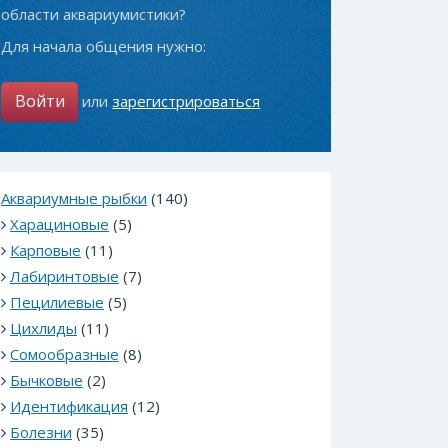
области аквариумистики?
Для начала общения нужно:
Войти
или
зарегистрироваться
Аквариумные рыбки
(140)
Харациновые
(5)
Карповые
(11)
Лабиринтовые
(7)
Пецилиевые
(5)
Цихлиды
(11)
Сомообразные
(8)
Бычковые
(2)
Идентификация
(12)
Болезни
(35)