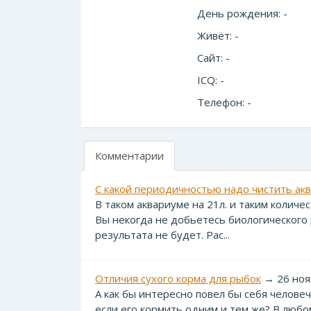
День рождения: -
Живёт: -
Сайт: -
ICQ: -
Телефон: -
Комментарии
С какой периодичностью надо чистить акв
В таком аквариуме на 21л. и таким колич
Вы некогда не добьетесь биологического 
результата не будет. Рас...
Отличия сухого корма для рыбок
→ 26 нояб
А как бы интересно повел бы себя челове
если его кормить одним и тем же? В любо