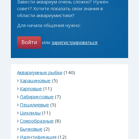
Завести аквариум очень сложно? Нужен
совет? Хотите показать свои знания в
области аквариумистики?
Для начала общения нужно:
Войти
или
зарегистрироваться
Аквариумные рыбки
(140)
Харациновые
(5)
Карповые
(11)
Лабиринтовые
(7)
Пецилиевые
(5)
Цихлиды
(11)
Сомообразные
(8)
Бычковые
(2)
Идентификация
(12)