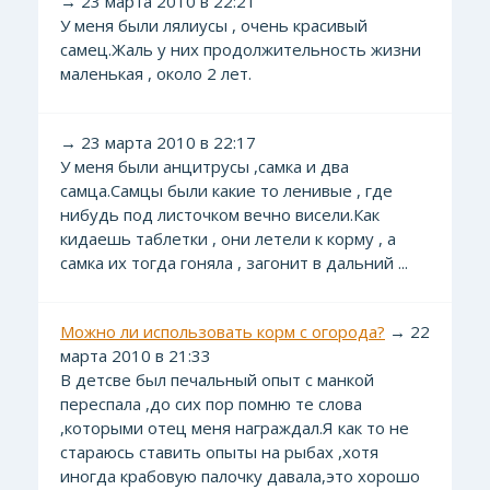
→ 23 марта 2010 в 22:21
У меня были лялиусы , очень красивый
самец.Жаль у них продолжительность жизни
маленькая , около 2 лет.
→ 23 марта 2010 в 22:17
У меня были анцитрусы ,самка и два
самца.Самцы были какие то ленивые , где
нибудь под листочком вечно висели.Как
кидаешь таблетки , они летели к корму , а
самка их тогда гоняла , загонит в дальний ...
Можно ли использовать корм с огорода?
→ 22
марта 2010 в 21:33
В детсве был печальный опыт с манкой
переспала ,до сих пор помню те слова
,которыми отец меня награждал.Я как то не
стараюсь ставить опыты на рыбах ,хотя
иногда крабовую палочку давала,это хорошо