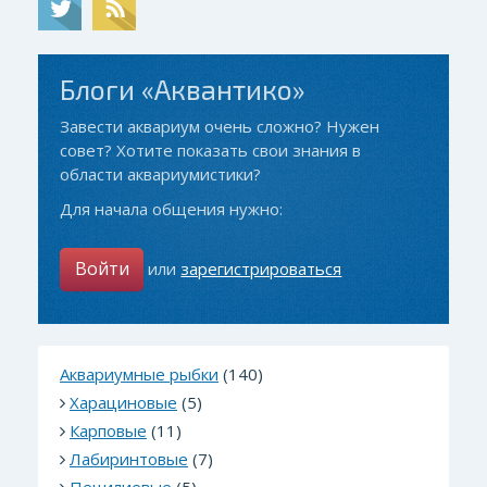
Блоги «Аквантико»
Завести аквариум очень сложно? Нужен
совет? Хотите показать свои знания в
области аквариумистики?
Для начала общения нужно:
Войти
или
зарегистрироваться
Аквариумные рыбки
(140)
Харациновые
(5)
Карповые
(11)
Лабиринтовые
(7)