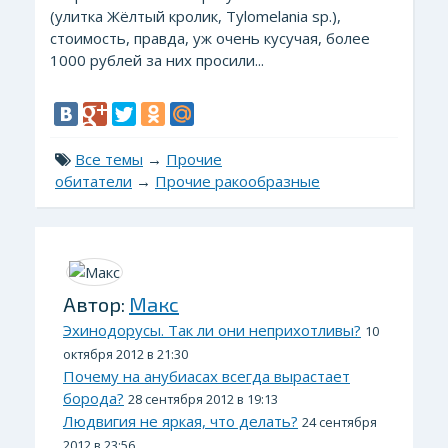
(улитка Жёлтый кролик, Tylomelania sp.),
стоимость, правда, уж очень кусучая, более
1000 рублей за них просили...
Все темы
→
Прочие
обитатели
→
Прочие ракообразные
Автор:
Макс
Эхинодорусы. Так ли они неприхотливы?
10
октября 2012 в 21:30
Почему на анубиасах всегда вырастает
борода?
28 сентября 2012 в 19:13
Людвигия не яркая, что делать?
24 сентября
2012 в 23:56