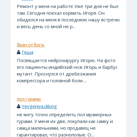
Ремонт у меня на работе Уже три дня не был
там. Сегодня поехал кормить Игоря. Он
обиделся на меня в последнюю нашу встречю
и весь день со мной не р...
Врач от бога.
Геша
Посвящается нейрохирургу Игорю. На фото
его пациенты индийский нож Игорь и барбус
мутант. Проснулся от дребезжания
компрессора и головной боли....
пол гурами
Yevgeniya.dilong
не могу точно определить пол мраморных
гурами. У меня их две, покупали как самку и
самца маленькими, но продавец не
гарантировал, что разнополые. О...