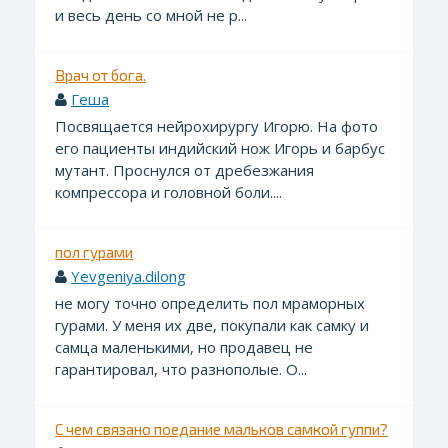
и весь день со мной не р...
Врач от бога.
Геша
Посвящается нейрохирургу Игорю. На фото
его пациенты индийский нож Игорь и барбус
мутант. Проснулся от дребезжания
компрессора и головной боли....
пол гурами
Yevgeniya.dilong
не могу точно определить пол мраморных
гурами. У меня их две, покупали как самку и
самца маленькими, но продавец не
гарантировал, что разнополые. О...
С чем связано поедание мальков самкой гуппи?