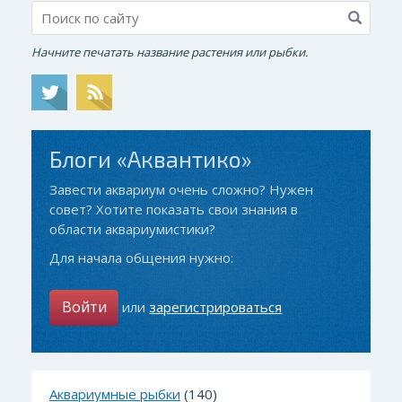
Начните печатать название растения или рыбки.
Блоги «Аквантико»
Завести аквариум очень сложно? Нужен
совет? Хотите показать свои знания в
области аквариумистики?
Для начала общения нужно:
Войти
или
зарегистрироваться
Аквариумные рыбки
(140)