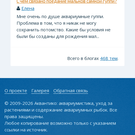
С чем связано поедание мальков самкой гуппи?
Елена
Мне очень по душе аквариумные гуппи.
Проблема в том, что я никак не могу
сохранить потомство. Какие бы условия не
были бы созданы для рождения мал...
Всего в блогах
468 тем
.
О проекте
Галерея
Обратная связь
© 2009-2026 Аквантико: аквариумистика, уход за
растениями и содержание аквариумных рыбок. Все
права защищены.
Любое копирование возможно только с указанием
ссылки на источник.