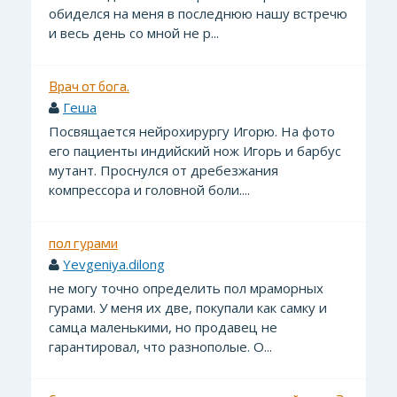
обиделся на меня в последнюю нашу встречю
и весь день со мной не р...
Врач от бога.
Геша
Посвящается нейрохирургу Игорю. На фото
его пациенты индийский нож Игорь и барбус
мутант. Проснулся от дребезжания
компрессора и головной боли....
пол гурами
Yevgeniya.dilong
не могу точно определить пол мраморных
гурами. У меня их две, покупали как самку и
самца маленькими, но продавец не
гарантировал, что разнополые. О...