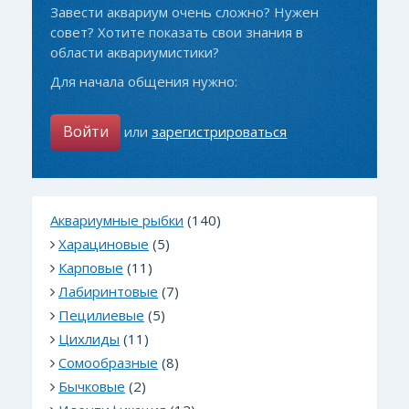
Завести аквариум очень сложно? Нужен
совет? Хотите показать свои знания в
области аквариумистики?
Для начала общения нужно:
Войти
или
зарегистрироваться
Аквариумные рыбки
(140)
Харациновые
(5)
Карповые
(11)
Лабиринтовые
(7)
Пецилиевые
(5)
Цихлиды
(11)
Сомообразные
(8)
Бычковые
(2)