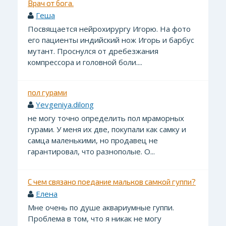
Врач от бога.
Геша
Посвящается нейрохирургу Игорю. На фото
его пациенты индийский нож Игорь и барбус
мутант. Проснулся от дребезжания
компрессора и головной боли....
пол гурами
Yevgeniya.dilong
не могу точно определить пол мраморных
гурами. У меня их две, покупали как самку и
самца маленькими, но продавец не
гарантировал, что разнополые. О...
С чем связано поедание мальков самкой гуппи?
Елена
Мне очень по душе аквариумные гуппи.
Проблема в том, что я никак не могу