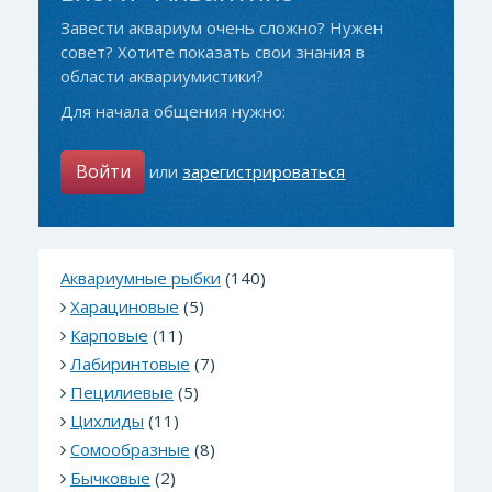
Завести аквариум очень сложно? Нужен
совет? Хотите показать свои знания в
области аквариумистики?
Для начала общения нужно:
Войти
или
зарегистрироваться
Аквариумные рыбки
(140)
Харациновые
(5)
Карповые
(11)
Лабиринтовые
(7)
Пецилиевые
(5)
Цихлиды
(11)
Сомообразные
(8)
Бычковые
(2)