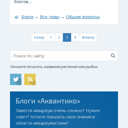
блогов....
Блоги
→
Все темы
→
Общие вопросы
назад
1
2
3
4
вперед
Начните печатать название растения или рыбки.
Блоги «Аквантико»
Завести аквариум очень сложно? Нужен
совет? Хотите показать свои знания в
области аквариумистики?